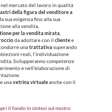
 nel mercato del lavoro in qualità
lastri della figura del venditore a
a sua esigenza fino alla sua
ione alla vendita.
ione per la vendita mirata
,
roccio
da adottare con il
cliente
e
 condurre una
trattativa
superando
 obiezioni reali, l’individuazione
vendita. Svilupperanno competenze
ferimento e nell’elaborazione di
ntazione.
re una
vetrina virtuale
anche con il
pri il fondo in sintesi sul nostro