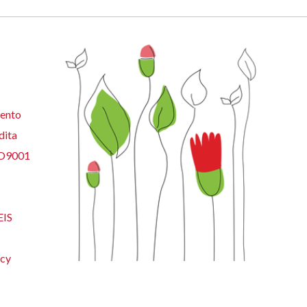
ento
dita
SO9001
EIS
acy