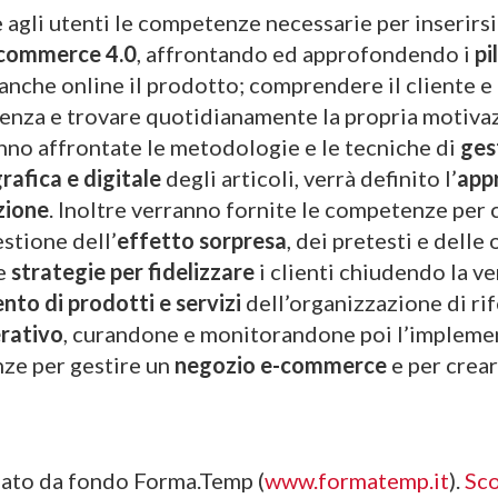
 agli utenti le competenze necessarie per inserirsi
e-commerce 4.0
, affrontando ed approfondendo i
pi
nche online il prodotto; comprendere il cliente e l
enza e trovare quotidianamente la propria motivaz
anno affrontate le metodologie e le tecniche di
gest
afica e digitale
degli articoli, verrà definito l’
app
zione
. Inoltre verranno fornite le competenze per
estione dell’
effetto sorpresa
, dei pretesti e delle
e
strategie per fidelizzare
i clienti chiudendo la 
to di prodotti e servizi
dell’organizzazione di ri
rativo
, curandone e monitorandone poi l’impleme
nze per gestire un
negozio e-commerce
e per crea
ziato da fondo Forma.Temp (
www.formatemp.it
).
Sco