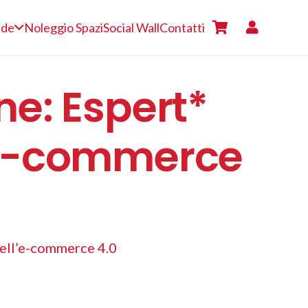
nde
Noleggio Spazi
Social Wall
Contatti
ne: Espert*
l’e-commerce
dell’e-commerce 4.0