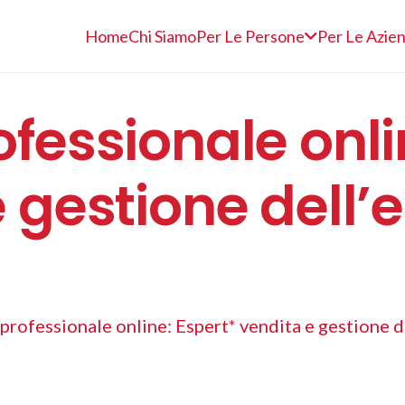
Home
Chi Siamo
Per Le Persone
Per Le Azie
fessionale onli
e gestione del
professionale online: Espert* vendita e gestione 