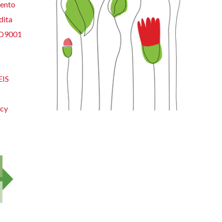
ento
dita
SO9001
EIS
acy