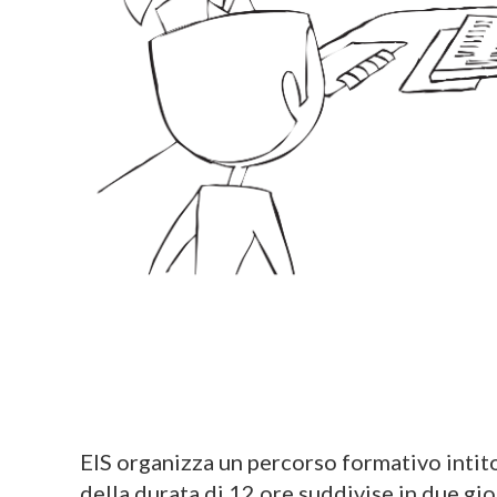
EIS organizza un percorso formativo intit
della durata di 12 ore suddivise in due gio