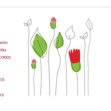
ento
dita
SO9001
EIS
acy