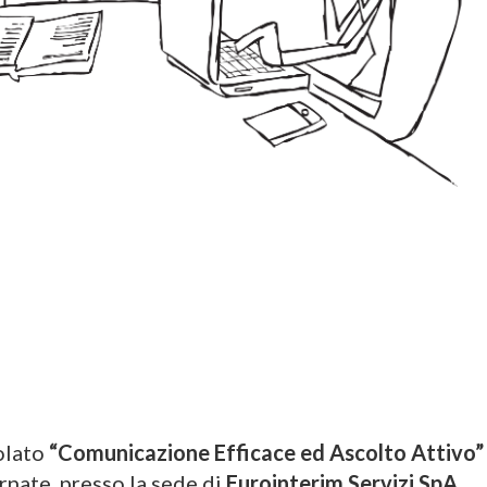
olato
“Comunicazione Efficace ed Ascolto Attivo”
rnate, presso la sede di
Eurointerim Servizi SpA
.