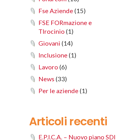
Fse Aziende
(15)
FSE FORmazione e
TIrocinio
(1)
Giovani
(14)
Inclusione
(1)
Lavoro
(6)
News
(33)
Per le aziende
(1)
Articoli recenti
E.P.I.C.A. – Nuovo piano SDI