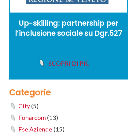
Up-skilling: partnership per
l’inclusione sociale su Dgr.527
SCOPRI DI PIÙ
Categorie
City
(5)
Fonarcom
(13)
Fse Aziende
(15)