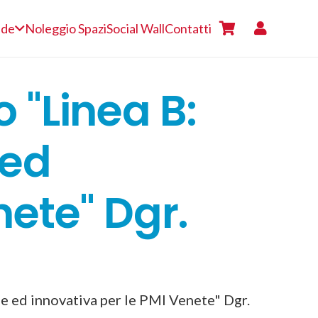
nde
Noleggio Spazi
Social Wall
Contatti
 "Linea B:
 ed
nete" Dgr.
e ed innovativa per le PMI Venete" Dgr.