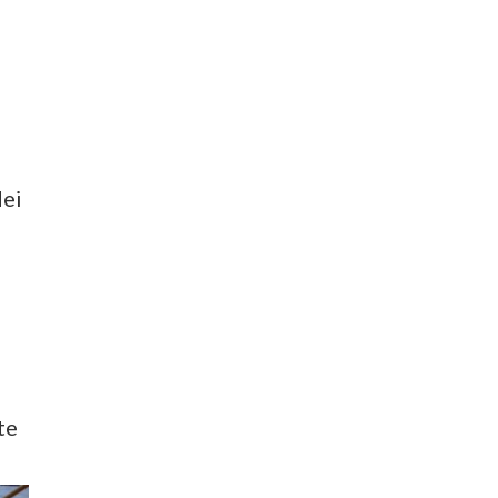
dei
te