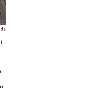
ida
li
a
ri