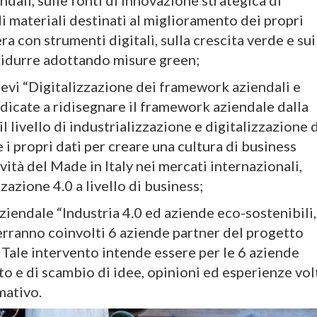
ndali, sulle fonti di innovazione strategica di
di materiali destinati al miglioramento dei propri
iera con strumenti digitali, sulla crescita verde e sui
 ridurre adottando misure green;
ievi “Digitalizzazione dei framework aziendali e
dicate a ridisegnare il framework aziendale dalla
l livello di industrializzazione e digitalizzazione 
 i propri dati per creare una cultura di business
vità del Made in Italy nei mercati internazionali,
zazione 4.0 a livello di business;
ziendale “Industria 4.0 ed aziende eco-sostenibili,
 verranno coinvolti 6 aziende partner del progetto
 Tale intervento intende essere per le 6 aziende
o e di scambio di idee, opinioni ed esperienze vol
mativo.