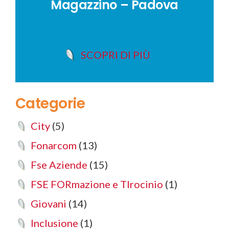
Magazzino – Padova
SCOPRI DI PIÙ
Categorie
City
(5)
Fonarcom
(13)
Fse Aziende
(15)
FSE FORmazione e TIrocinio
(1)
Giovani
(14)
Inclusione
(1)