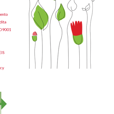
ento
dita
SO9001
EIS
acy