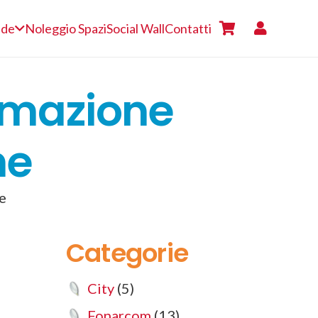
nde
Noleggio Spazi
Social Wall
Contatti
rmazione
he
e
Categorie
City
(5)
Fonarcom
(13)