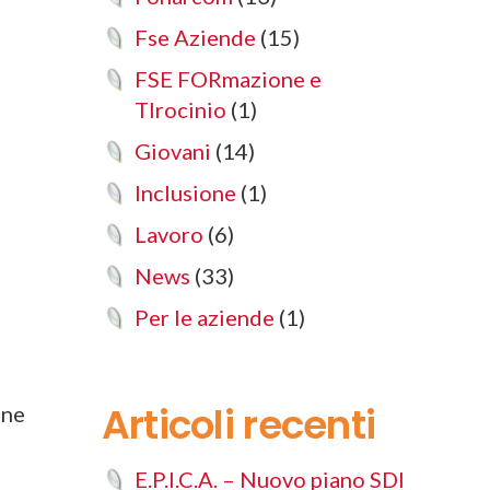
Fse Aziende
(15)
FSE FORmazione e
TIrocinio
(1)
Giovani
(14)
Inclusione
(1)
Lavoro
(6)
News
(33)
Per le aziende
(1)
Articoli recenti
one
E.P.I.C.A. – Nuovo piano SDI