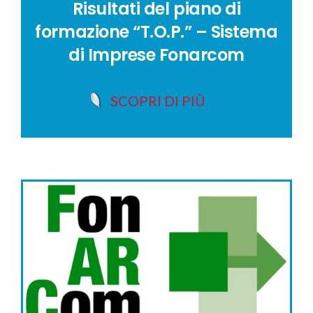
Risultati del piano di
formazione “T.O.P.” – Sistema
di Imprese Fonarcom
SCOPRI DI PIÙ