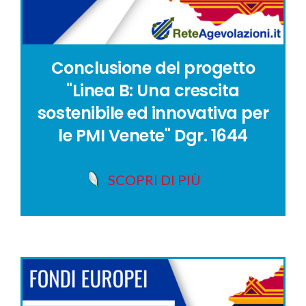
Conclusione del progetto
"Linea B: Una crescita
sostenibile ed innovativa per
le PMI Venete" Dgr. 1644
SCOPRI DI PIÙ