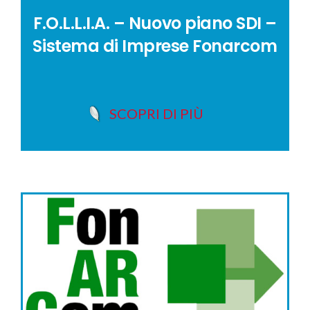
F.O.L.L.I.A. – Nuovo piano SDI –
Sistema di Imprese Fonarcom
SCOPRI DI PIÙ