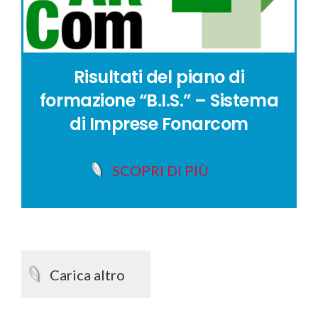
Risultati del piano di
formazione “B.I.S.” – Sistema
di Imprese Fonarcom
SCOPRI DI PIÙ
Carica altro