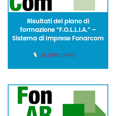
Risultati del piano di
formazione “F.O.L.L.I.A.” –
Sistema di Imprese Fonarcom
SCOPRI DI PIÙ