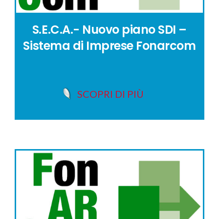
S.E.C.A.- Nuovo piano SDI –
Sistema di Imprese Fonarcom
SCOPRI DI PIÙ