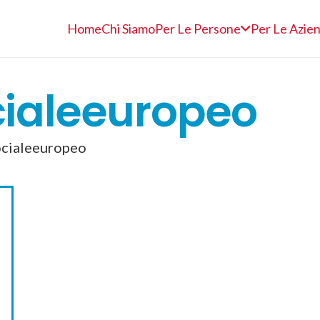
Home
Chi Siamo
Per Le Persone
Per Le Azie
ialeeuropeo
cialeeuropeo