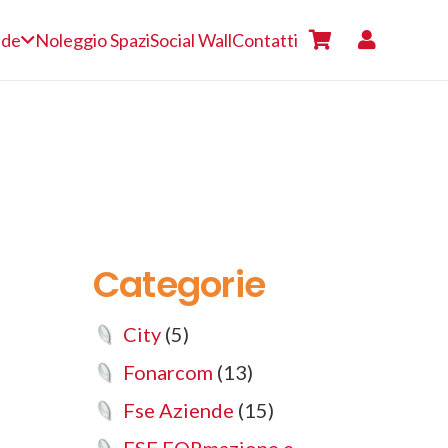
nde
Noleggio Spazi
Social Wall
Contatti
Categorie
City
(5)
Fonarcom
(13)
Fse Aziende
(15)