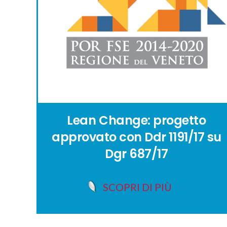
Lean Change: progetto
approvato con Ddr 1191/17 su
Dgr 687/17
SCOPRI DI PIÙ