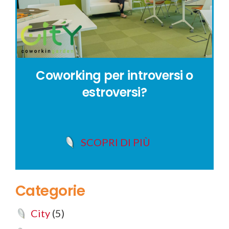
Coworking per introversi o
estroversi?
SCOPRI DI PIÙ
Categorie
City
(5)