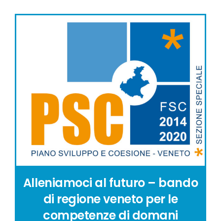
Alleniamoci al futuro – bando
di regione veneto per le
competenze di domani