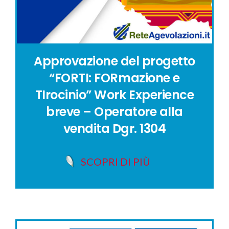
Approvazione del progetto
“FORTI: FORmazione e
TIrocinio” Work Experience
breve – Operatore alla
vendita Dgr. 1304
SCOPRI DI PIÙ