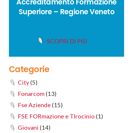
Accreditamento Formazione
Superiore – Regione Veneto
SCOPRI DI PIÙ
Categorie
City
(5)
Fonarcom
(13)
Fse Aziende
(15)
FSE FORmazione e TIrocinio
(1)
Giovani
(14)